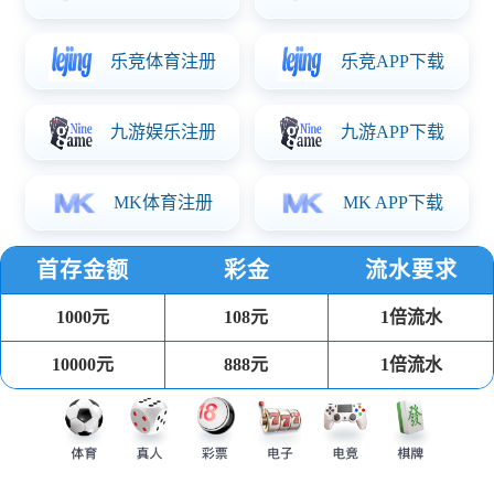
01. 初创定位
BB官网起源于对体育精神与数字技术的热
爱，早期平台聚焦于赛事数据与直播服务，并
率先实现多赛程同步与智能提醒功能，赢得众
多球迷的信任。