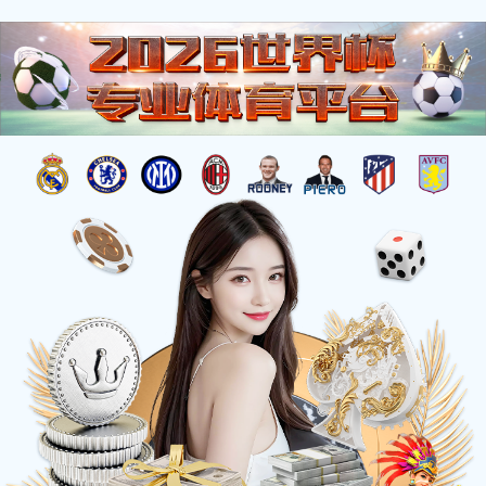
注册入口
BB官网
APP与网页版入口｜
畅享全球体育赛事与数据服务
欢迎访问
BB官网
，提供全面覆盖足球、篮球、
电竞等项目的赛事资讯与数据内容， 支持
APP
下载
与
网页使用
，每日同步更新千场比赛，聚
焦热门体育内容， 助您轻松获取赛事动态，掌
握比赛节奏。
手机App
网页版